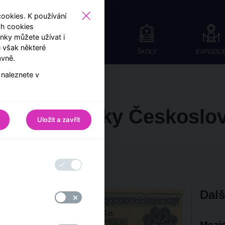
okies. K používání
ch cookies
ky můžete užívat i
 však některé
ŠKOLY
EXPOZIC
ávně.
 naleznete v
dy z Archivu ČNB
Národní banky Českoslo
Uložit a zavřít
ávštěvnického centra ČNB
Dalš
Mezin