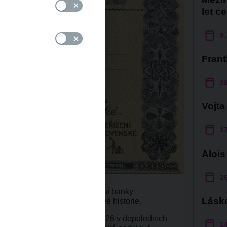
let c
9.
Frant
26
Vojta
1
Alois
26
ulo sto let od ustavení Národní banky
Lásk
mentu československé měnové historie.
mu se v neděli 21. března 1926 v dopoledních
14