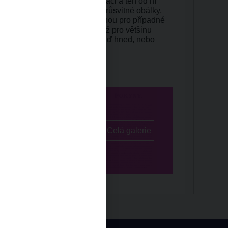
ožil úředníkovi svou legitimaci a ten od ní
ionář hlasovací lístek a dvě průsvitné obálky,
y a revidujícího výboru a druhou pro případné
dovat, že po usazení v sále již pro většinu
ratila význam, a proto se jí buď hned, nebo
vili.
Celá galerie