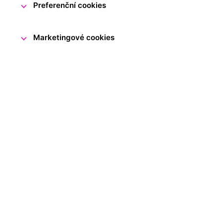
Preferenční cookies
Marketingové cookies
V sobotu 21. března 2026 uplyn
Československé, klíčového mo
Ve Smetanově síni Obecního do