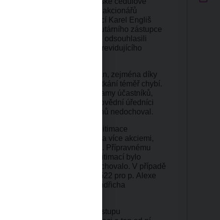
cí valná hromada československé cedulové
nějších představitelů státu a akcionářů
etkání odevzdal ministr financí Karel Engliš
iléma Pospíšila, jakožto statutárního zástupce
u korunu. Následně akcionáři odsouhlasili
enů bankovní rady a pět členů revidujícího
e poměrně dobře zdokumentován, zejména díky
ěry, doklady ze samotného setkání téměř chybí.
valných hromad zápisy a seznamy účastníků,
éto chvíle způsobila, že zodpovědní úředníci
is. Ten se proto do dnešních dnů nedochoval.
ných dokladů z akce jsou legitimace
romadě pro akcionáře s deseti a více akciemi,
řadu ministerstva financí, resp. Přípravnému
y Československé. Těchto legitimací bylo
šních dnů se jich mnoho nedochovalo. V případě
 jedná o pouhé dva kusy, č. 522 pro p. Alexe
ní sladovny a č. 337 pro p. Jindřicha
ředitele Živnostenské banky.
nejsou kompletní, neboť při vstupu