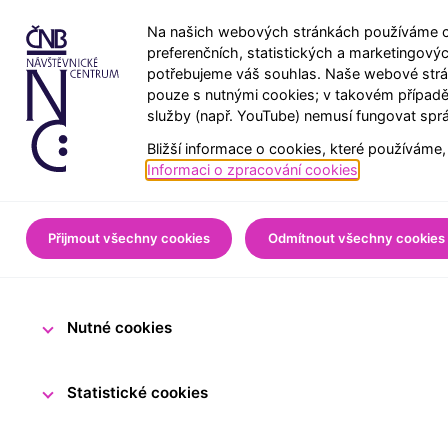
Na našich webových stránkách používáme co
preferenčních, statistických a marketingový
potřebujeme váš souhlas. Naše webové strán
pouze s nutnými cookies; v takovém případě
služby (např. YouTube) nemusí fungovat spr
Bližší informace o cookies, které používáme,
Úvod
Pro školy
Pokla
Informaci o zpracování cookies
.
Legitimace 
Přijmout všechny cookies
Odmítnout všechny cookies
Nutné cookies
21. března 2026
Tým N
Statistické cookies