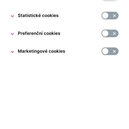
Statistické cookies
Preferenční cookies
Marketingové cookies
V naší knihovně se potkává minulost se současností.
Symbolicky na Světový den knihy proto představujeme
nejstarší knihu našeho fondu: Tractatus juridico-politico-
polemico-historicus de aerario, je dílo, které pochází
z roku 1671.
Rozsáhlé latinsky psané dílo německého právníka
a státníka Kaspara Klocka (1583–1655) se věnuje státní
pokladně, veřejným financím a daním a patří k zásadním
pramenům dějin práva a ekonomického myšlení
17. století.