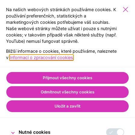
Na našich webových stránkách používáme cookies. K
používání preferenčních, statistických a
marketingových cookies potřebujeme váš souhlas.
ŠKOLY
EXPOZICE
REZERVACE
MENU
Naše webové stránky můžete užívat i pouze s nutnými
cookies; v takovém případě však některé služby (např.
YouTube) nemusí fungovat správně.
ZPĚT NA SEZNAM
Bližší informace o cookies, které používáme, naleznete
Úvod
Pro školy
Poklady z odborné knihovny ČNB
v
Informaci o zpracování cookies
.
Světový den knihy v
Přijmout všechny cookies
odborné knihovně ČNB
Odmítnout všechny cookies
Uložit a zavřít
23. dubna 2026
Tým Návštěvnického centra ČNB
Nutné cookies