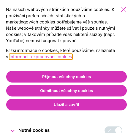
Na našich webových stránkách používáme cookies. K
používání preferenčních, statistických a
marketingových cookies potřebujeme váš souhlas.
ŠKOLY
EXPOZICE
REZERVACE
MENU
Naše webové stránky můžete užívat i pouze s nutnými
cookies; v takovém případě však některé služby (např.
YouTube) nemusí fungovat správně.
ZPĚT NA SEZNAM
Bližší informace o cookies, které používáme, naleznete
Úvod
Pro školy
Poklady z Archivu ČNB
v
Informaci o zpracování cookies
.
Vánoce v Archivu ČNB
Přijmout všechny cookies
Odmítnout všechny cookies
18. prosince 2025
Uložit a zavřít
Tým Návštěvnického centra ČNB
Nutné cookies