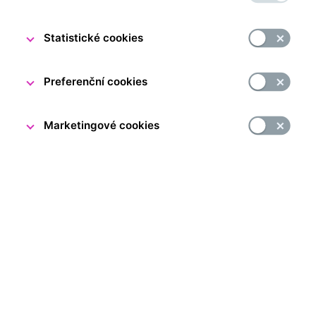
Statistické cookies
Preferenční cookies
Marketingové cookies
Bankovní historie není jen světem čísel, ale i lidských
příběhů. Aktéry těchto příběhů jsou bankovní manažeři,
jejichž osudy lze objevovat v archivních fondech Archivu
České národní banky. Vedle pracovní korespondence
a účetních záznamů se v jejich osobní dokumentaci
ukrývají hotové poklady umožňující neotřelý pohled
na bankovního manažera.
V tento adventní čas plní naše emailové schránky
a mobilní telefony vánoční a novoroční přání od našich