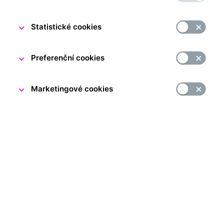
Statistické cookies
Preferenční cookies
Marketingové cookies
V Návštěvnickém centru září vánoční stromeček
a čekáme, že společně s našimi návštěvníky oslavíme
již druhé Vánoce. Ještě před koncem roku jsme však
zažili další důležitý milník – dnes jsme měli tu čest uvítat
v Návštěvnickém centru ČNB návštěvníka s úžasným
číslem 100 000! Přivítat ho a pogratulovat mu přišel
i guvernér ČNB Aleš Michl.
Náš jubilant si kromě nových znalostí a zážitků ze světa
peněz a ekonomiky odnesl i diplom a dárkový balíček
plný překvapení.