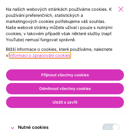
Na našich webových stránkách používáme cookies. K
používání preferenčních, statistických a
marketingových cookies potřebujeme váš souhlas.
ŠKOLY
EXPOZICE
REZERVACE
MENU
Naše webové stránky můžete užívat i pouze s nutnými
cookies; v takovém případě však některé služby (např.
YouTube) nemusí fungovat správně.
ZPĚT NA SEZNAM
Bližší informace o cookies, které používáme, naleznete
Úvod
Pro školy
Ze světa Návštěvnického centra
v
Informaci o zpracování cookies
.
Vítáme 100 000.
Přijmout všechny cookies
návštěvníka!
Odmítnout všechny cookies
Uložit a zavřít
15. prosince 2023
Tým Návštěvnického centra ČNB
Nutné cookies