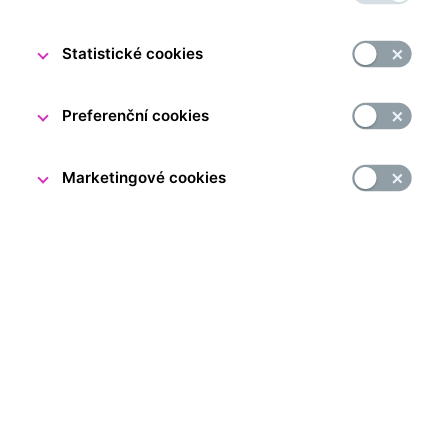
Statistické cookies
Za měnou Praha
Lidé a peníze Praha
Preferenční cookies
Krása ve skle a kovu Brno
Lidé a peníze Brno
Budova ČNB v Brně
Pracovna Aloise Rašína
Marketingové cookies