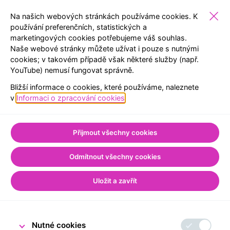
Na našich webových stránkách používáme cookies. K
používání preferenčních, statistických a
marketingových cookies potřebujeme váš souhlas.
ŠKOLY
EXPOZICE
REZERVACE
MENU
Naše webové stránky můžete užívat i pouze s nutnými
cookies; v takovém případě však některé služby (např.
YouTube) nemusí fungovat správně.
Úvod
Pro školy
Pracovna Aloise Rašína
Bližší informace o cookies, které používáme, naleznete
Pracovna Aloise
v
Informaci o zpracování cookies
.
Rašína
Přijmout všechny cookies
Odmítnout všechny cookies
Uložit a zavřít
Nutné cookies