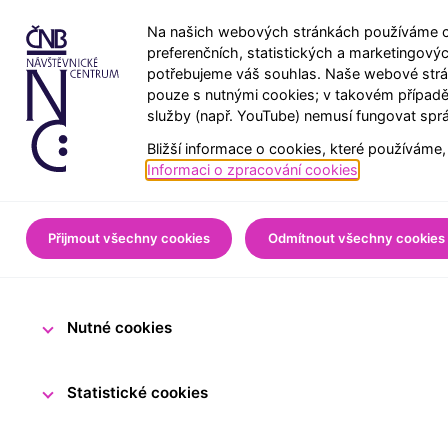
Na našich webových stránkách používáme co
preferenčních, statistických a marketingový
potřebujeme váš souhlas. Naše webové strán
pouze s nutnými cookies; v takovém případě
služby (např. YouTube) nemusí fungovat spr
Bližší informace o cookies, které používáme,
Úvod
Pro školy
Ze sv
Informaci o zpracování cookies
.
Dočasná změ
Přijmout všechny cookies
Odmítnout všechny cookies
Nutné cookies
20. května 2026
Tým N
Statistické cookies