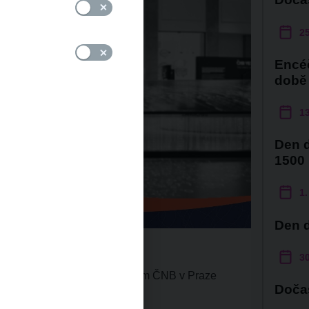
25
Encéč
době
13
Den d
1500
1.
Den d
30
zůstane Návštěvnické centrum ČNB v Praze
Doča