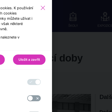
okies. K používání
ch cookies
ky můžete užívat i
 však některé
ŠKOLY
EXPOZIC
ávně.
 naleznete v
ěta Návštěvnického centra
na otevírací doby
Uložit a zavřít
ávštěvnického centra ČNB
Dalš
Doča