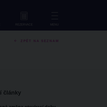
E
REZERVACE
MENU
ZPĚT NA SEZNAM
í články
sná změna otevírací doby