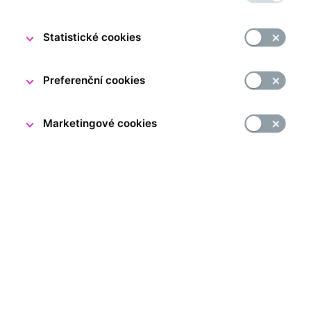
Statistické cookies
Preferenční cookies
Marketingové cookies
Když se řekne odborná knihovna, mnozí si představí
tiché regály plné specializovaných a možná i těžce
čitelných publikací. Odborná knihovna České národní
banky vás však překvapí – nabízí mnohem víc. Je to
otevřené a dynamické místo, kde se setkává tištěné
slovo s digitálními technologiemi, odborná tradice
s aktuálními trendy a klid ke studiu s inspirací k dalšímu
poznání. V jejích fondech se navíc ukrývá svět příběhů,
historických souvislostí i jedinečných tisků nejen z oblasti
ekonomie, ale i práva, statistiky a mnohých dalších
vědních oborů.