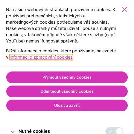
Na našich webových stránkách používáme cookies. K
používání preferenčních, statistických a
marketingových cookies potřebujeme váš souhlas.
ŠKOLY
EXPOZICE
REZERVACE
MENU
Naše webové stránky můžete užívat i pouze s nutnými
cookies; v takovém případě však některé služby (např.
YouTube) nemusí fungovat správně.
ZPĚT NA SEZNAM
Bližší informace o cookies, které používáme, naleznete
Úvod
Pro školy
Ze světa Návštěvnického centra
v
Informaci o zpracování cookies
.
Poznejte poklady naší
Přijmout všechny cookies
knihovny
Odmítnout všechny cookies
Uložit a zavřít
23. dubna 2026
Tým Návštěvnického centra ČNB
Nutné cookies