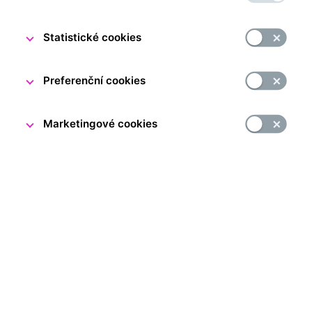
Statistické cookies
Česká národní banka se sídlem Na
Příkopě 864/28,
Preferenční cookies
115
03 Praha
1, IČO
48136450 (dále jen ČNB)
se
zavazuje ke
zpřístupnění svých internetových stránek
v
souladu se zákonem č.
99/2019
Sb., o
přístupnosti
Marketingové cookies
internetových stránek a
mobilních aplikací, a
o
změně
zákona č.
365/2000
Sb., o
informačních systémech
veřejné správy a
o
změně některých dalších zákonů,
ve
znění pozdějších předpisů (dále jen „zákon
o
přístupnosti“), které provádějí směrnici Evropského
parlamentu a
Rady (EU) 2016/2102, a
to
tak, že
je
pro
jejich uživatele, zejména pro
osoby se
zdravotním
postižením, učiní vnímatelnými, ovladatelnými,
srozumitelnými a
stabilními.
Toto prohlášení o
přístupnosti se
vztahuje na
internetové
stránky
nc.cnb.cz
.
Stav souladu