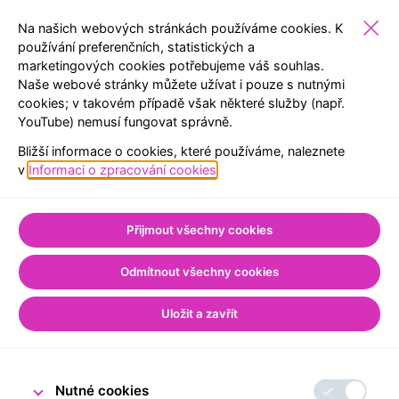
Na našich webových stránkách používáme cookies. K
používání preferenčních, statistických a
marketingových cookies potřebujeme váš souhlas.
VEŘEJNOST
EXPOZICE
REZERVACE
MENU
Naše webové stránky můžete užívat i pouze s nutnými
cookies; v takovém případě však některé služby (např.
YouTube) nemusí fungovat správně.
Úvod
Pro veřejnost
Prohlášení o přístupnosti
Bližší informace o cookies, které používáme, naleznete
Prohlášení o
v
Informaci o zpracování cookies
.
přístupnosti
Přijmout všechny cookies
Odmítnout všechny cookies
Uložit a zavřít
Nutné cookies