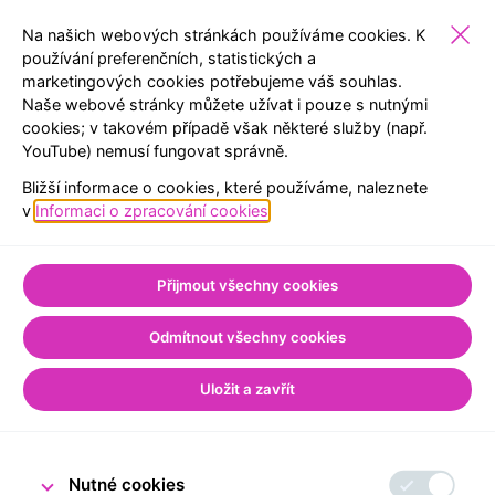
Na našich webových stránkách používáme cookies. K
používání preferenčních, statistických a
marketingových cookies potřebujeme váš souhlas.
VEŘEJNOST
EXPOZICE
REZERVACE
MENU
Naše webové stránky můžete užívat i pouze s nutnými
cookies; v takovém případě však některé služby (např.
YouTube) nemusí fungovat správně.
Úvod
Pro veřejnost
Ze světa peněz
Bližší informace o cookies, které používáme, naleznete
Ze světa peněz
v
Informaci o zpracování cookies
.
Přijmout všechny cookies
Odmítnout všechny cookies
Uložit a zavřít
Nutné cookies