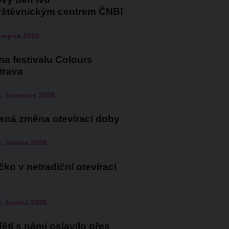
vštěvnickým centrem ČNB!
 srpna 2026
a festivalu Colours
trava
. července 2026
sná změna otevírací doby
. června 2026
ko v netradiční otevírací
. června 2026
ětí s námi oslavilo přes