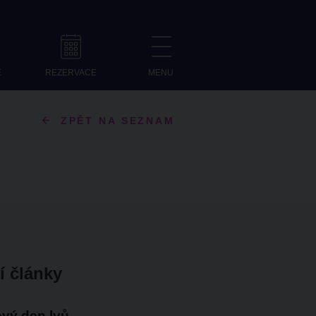
E
REZERVACE
MENU
ZPĚT NA SEZNAM
í články
vý den lvů