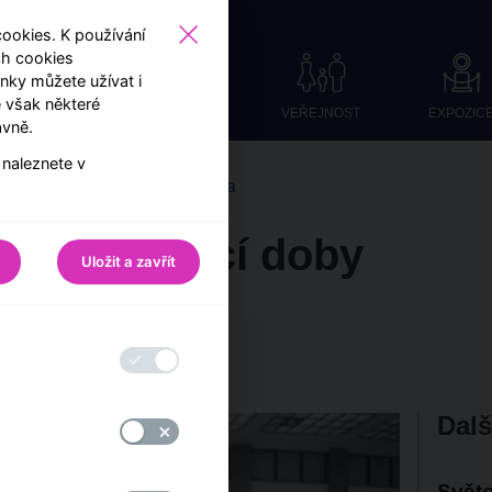
okies. K používání
ch cookies
ky můžete užívat i
 však některé
VEŘEJNOST
EXPOZIC
ávně.
 naleznete v
e světa Návštěvnického centra
na otevírací doby
Uložit a zavřít
ávštěvnického centra ČNB
Dalš
Světo