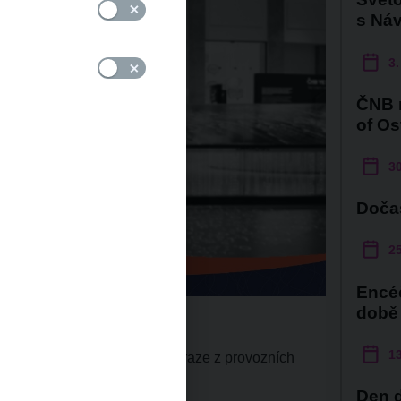
s Ná
3.
ČNB n
of Os
30
Doča
25
Encéč
době
13
vštěvnické centrum ČNB v Praze z provozních
Den d