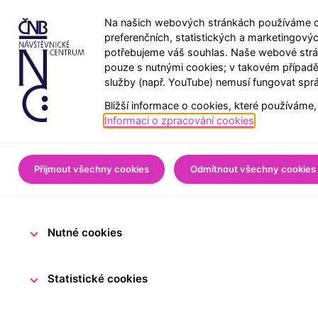
Na našich webových stránkách používáme co
preferenčních, statistických a marketingový
potřebujeme váš souhlas. Naše webové strán
pouze s nutnými cookies; v takovém případě
služby (např. YouTube) nemusí fungovat spr
Bližší informace o cookies, které používáme,
Úvod
Pro veřejnost
Z
Informaci o zpracování cookies
.
Dočasná změ
Přijmout všechny cookies
Odmítnout všechny cookies
Nutné cookies
23. května 2026
Tým N
Statistické cookies