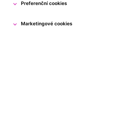
Preferenční cookies
Marketingové cookies
Vážení a milí návštěvníci,
v sobotu
23. května
zůstane Ná
důvodů uzavřeno.