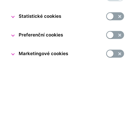
Statistické cookies
Preferenční cookies
Marketingové cookies
Vydejte se na prohlídku interaktivní expozice Za měnou
nebo expozice Lidé a peníze v prostoru bývalého trezoru
v netradiční večerní době. V sobotu
13. června 2026
bude prodloužena běžná otevírací doba Encéčka v rámci
Pražské muzejní noci až do 22.30. Od 18.00 do 22.30
pro vás navíc bude připraven kreativní workshop, kde
si bankovky vyzkoušíte sami navrhnout.