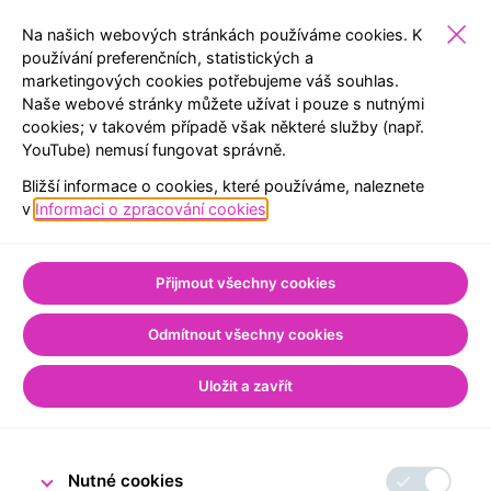
Na našich webových stránkách používáme cookies. K
používání preferenčních, statistických a
marketingových cookies potřebujeme váš souhlas.
VEŘEJNOST
EXPOZICE
REZERVACE
MENU
Naše webové stránky můžete užívat i pouze s nutnými
cookies; v takovém případě však některé služby (např.
YouTube) nemusí fungovat správně.
ZPĚT NA SEZNAM
Bližší informace o cookies, které používáme, naleznete
Úvod
Pro veřejnost
v
Informaci o zpracování cookies
.
Ze světa Návštěvnického centra
Encéčko v netradiční
Přijmout všechny cookies
otevírací době
Odmítnout všechny cookies
Uložit a zavřít
13. června 2026
Tým Návštěvnického centra ČNB
Nutné cookies