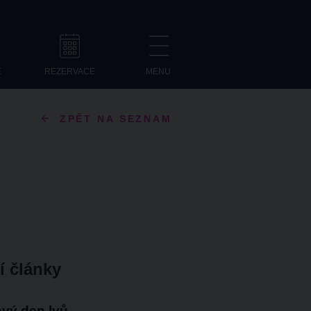
E
REZERVACE
MENU
ZPĚT NA SEZNAM
í články
vý den lvů