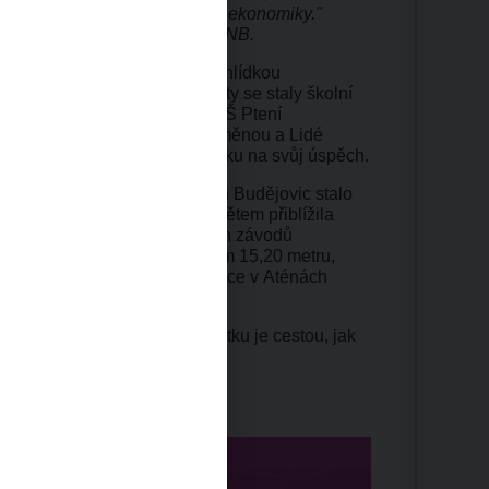
 se co nejlépe ve světě peněz a ekonomiky."
telka Návštěvnického centra ČNB.
 bylo odměněno speciální prohlídkou
odní banky v Praze. Finalisty se staly školní
lavkov, Nádražní 683, ZŠ a MŠ Ptení
e seznámili s expozicemi Za měnou a Lidé
y z dílny Encéčka jako upomínku na svůj úspěch.
ěze ze ZŠ Nerudova z Českých Budějovic stalo
ou Šárkou Kašpárkovou. Ta dětem přiblížila
ila medaile z nejvýznamnějších závodů
i o vítězném trojskoku dlouhém 15,20 metru,
Mistrovství světa v lehké atletice v Aténách
 rekord.
ení pohybu, vzdělávání a zážitku je cestou, jak
 nejen světu financí.