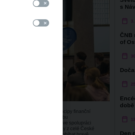
s Ná
3.
ČNB n
of Os
30
Doča
25
Encéč
době
azii a zároveň jim přiblížit principy finanční
lem výzvy Peněžní oběh v pohybu
13
terou připravil tým Encéčka ve spolupráci
oje. Do výzvy se zapojily školy z celé České
Den d
, že učení o penězích může probíhat hravě,