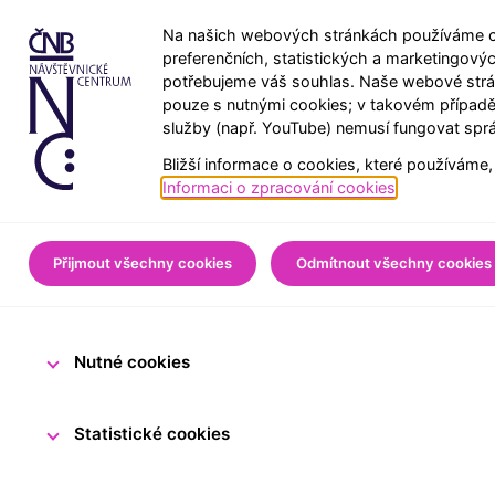
Na našich webových stránkách používáme co
preferenčních, statistických a marketingový
potřebujeme váš souhlas. Naše webové strán
pouze s nutnými cookies; v takovém případě
služby (např. YouTube) nemusí fungovat spr
Bližší informace o cookies, které používáme,
Úvod
Pro veřejnost
Z
Informaci o zpracování cookies
.
Kdo nejlépe 
Přijmout všechny cookies
Odmítnout všechny cookies
Nutné cookies
15. května 2026
Tým N
Statistické cookies