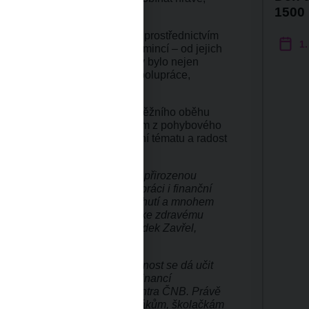
1500
it až minutové video, v němž prostřednictvím
1.
nili životní cyklus bankovek a mincí – od jejich
návrat do banky. Smyslem výzvy bylo nejen
o oběhu, ale také podpora spolupráce,
.
ávnost jednotlivých kroků peněžního oběhu
nalitu zpracování a celkový dojem z pohybového
chlost, ale o nápad, pochopení tématu a radost
ě ukazuje, že pohyb může být přirozenou
ně propojila kreativitu, spolupráci i finanční
 se děti hýbou, učí se s větší chutí a mnohem
ity jim pomáhají budovat vztah ke zdravému
ovednostem do života," říká Radek Zavřel,
ho víceboje.
i finanční a ekonomická gramotnost se dá učit
i způsoby. Přibližovat svět financí
vním cílem Návštěvnického centra ČNB. Právě
ktivity, které napomáhají školákům, školačkám