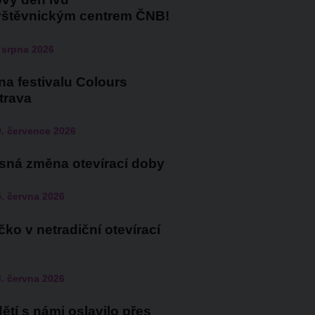
vštěvnickým centrem ČNB!
 srpna 2026
a festivalu Colours
trava
. července 2026
sná změna otevírací doby
. června 2026
ko v netradiční otevírací
. června 2026
ětí s námi oslavilo přes