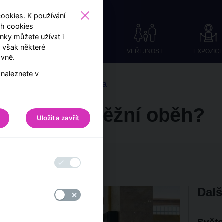
okies. K používání
ch cookies
ky můžete užívat i
 však některé
VEŘEJNOST
EXPOZIC
ávně.
 naleznete v
e světa Návštěvnického centra
ztvárnil peněžní oběh?
Uložit a zavřít
ávštěvnického centra ČNB
Dalš
Světo