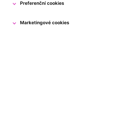
Preferenční cookies
Marketingové cookies
Rozhýbat děti, zapojit jejich fant
gramotnosti – právě to bylo cí
s Návštěvnickým centrem ČNB, k
s projektem Olympijského víceb
republiky a svými videi ukázaly