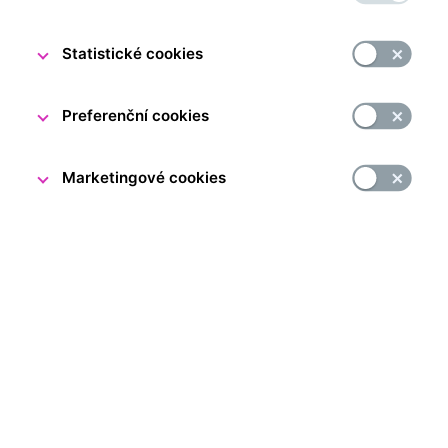
Statistické cookies
Preferenční cookies
Marketingové cookies
Rezervujte si komentované prohlídky našich dvou
pražských expozic a jedné brněnské.
Interaktivní expozice Za měnou
seznámí studenty
s fungováním centrální banky i ekonomiky. Historii nejen
našeho bankovnictví, ale i měny samotné představují
expozice Lidé a peníze. Jednu naleznete v
Praze
,
v působivém prostředí bývalého trezoru, druhou můžete