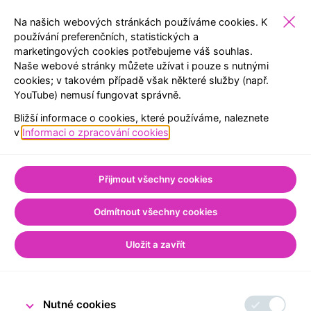
Na našich webových stránkách používáme cookies. K
používání preferenčních, statistických a
marketingových cookies potřebujeme váš souhlas.
VEŘEJNOST
EXPOZICE
REZERVACE
MENU
Naše webové stránky můžete užívat i pouze s nutnými
cookies; v takovém případě však některé služby (např.
YouTube) nemusí fungovat správně.
ZPĚT NA SEZNAM
Bližší informace o cookies, které používáme, naleznete
Úvod
Pro veřejnost
v
Informaci o zpracování cookies
.
Ze světa Návštěvnického centra
Rezervace na další
Přijmout všechny cookies
školní rok spuštěny!
Odmítnout všechny cookies
Uložit a zavřít
1. února 2023
Tým Návštěvnického centra ČNB
Nutné cookies