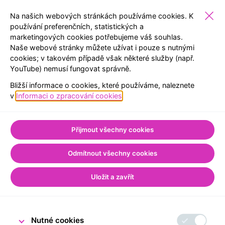
Na našich webových stránkách používáme cookies. K
používání preferenčních, statistických a
marketingových cookies potřebujeme váš souhlas.
VEŘEJNOST
EXPOZICE
REZERVACE
MENU
Naše webové stránky můžete užívat i pouze s nutnými
cookies; v takovém případě však některé služby (např.
YouTube) nemusí fungovat správně.
ZPĚT NA SEZNAM
Bližší informace o cookies, které používáme, naleznete
Úvod
Pro veřejnost
v
Informaci o zpracování cookies
.
Ze světa Návštěvnického centra
Slavíme první
Přijmout všechny cookies
narozeniny!
Odmítnout všechny cookies
Uložit a zavřít
3. května 2023
Tým Návštěvnického centra ČNB
Nutné cookies