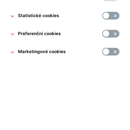
Statistické cookies
Preferenční cookies
Marketingové cookies
Je pro nás až těžko k uvěření, že Návštěvnické centrum
ČNB oslaví v květnu své první narozeniny. Rok provozu
utekl jako voda a my máme velkou radost, že naše
vzdělávací programy, doprovodné aktivity a speciální
akce navštívilo již přes 60 000 z vás.
Přijďte v sobotu 20. května tento důležitý milník oslavit
s námi. V pražských expozicích pro vás bude od 9.00
do 17.00 připraven bohatý narozeninový program.